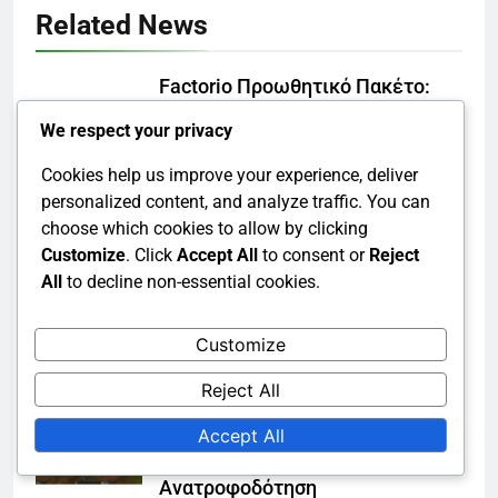
Related News
Factorio Προωθητικό Πακέτο:
Παρακολούθηση αξιώσεων,
We respect your privacy
Ενημερώσεις κατάστασης,
Ειδοποιήσεις χρηστών
Cookies help us improve your experience, deliver
διαχειριστής
3 months ago
personalized content, and analyze traffic. You can
0
choose which cookies to allow by clicking
Factorio Προωθητικό Πακέτο:
Customize
. Click
Accept All
to consent or
Reject
Περιφερειακή διαθεσιμότητα,
All
to decline non-essential cookies.
Περιορισμοί, Ειδικές συνθήκες
διαχειριστής
3 months ago
0
Customize
Factorio Προωθητικό Πακέτο:
Reject All
Συμμετοχή της κοινότητας,
Accept All
Αλληλεπιδράσεις στα μέσα
κοινωνικής δικτύωσης,
Ανατροφοδότηση