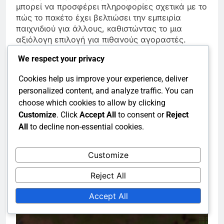
μπορεί να προσφέρει πληροφορίες σχετικά με το
πώς το πακέτο έχει βελτιώσει την εμπειρία
παιχνιδιού για άλλους, καθιστώντας το μια
αξιόλογη επιλογή για πιθανούς αγοραστές.
We respect your privacy
Κατά την αξιολόγηση του πακέτου, αναζητήστε
κριτικές χρηστών που συζητούν συγκεκριμένα
Cookies help us improve your experience, deliver
χαρακτηριστικά ή περιεχόμενο που αντηχούν με
personalized content, and analyze traffic. You can
το στυλ παιχνιδιού σας. Αυτό μπορεί να σας
choose which cookies to allow by clicking
βοηθήσει να λάβετε μια ενημερωμένη απόφαση
Customize
. Click
Accept All
to consent or
Reject
με βάση τις εμπειρίες άλλων στην κοινότητα.
All
to decline non-essential cookies.
Customize
Reject All
Accept All